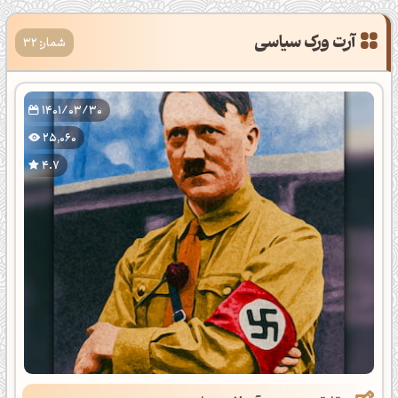
آرت ورک سیاسی
شمار: 32
1401/03/30
25,060
4.7