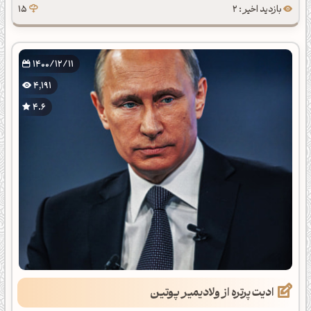
بازدید اخیر : 2
15
1400/12/11
4,191
4.6
ادیت پرتره از ولادیمیر پوتین