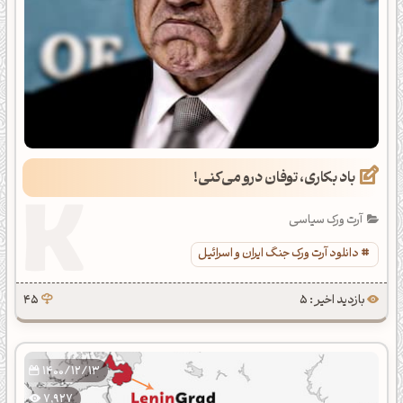
باد بکاری، توفان درو می‌کنی!
آرت ورک سیاسی
دانلود آرت ورک جنگ ایران و اسرائیل
بازدید اخیر : 5
45
1400/12/13
7,927