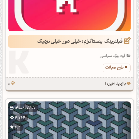
فیلترینگ اینستاگرام؛ خیلی دور خیلی نزدیک
آرت ورک سیاسی
طرح صیانت
بازدید اخیر : 1
0
1400/07/07
4,764
4.4