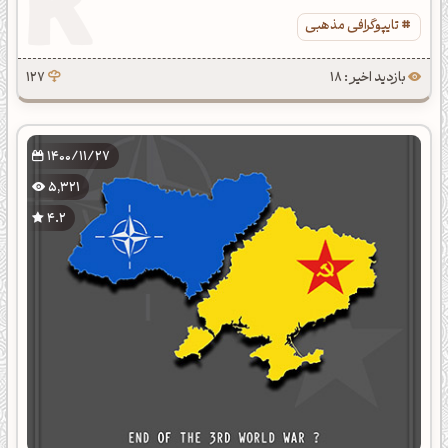
تایپوگرافی مذهبی
بازدید اخیر : 18
127
1400/11/27
5,321
4.2