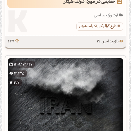
حقایقی در مورد آدولف هیتلر
آرت ورک سیاسی
طرح گرافیکی آدولف هیتلر
بازدید اخیر : 19
277
1401/02/20
12,135
4.7