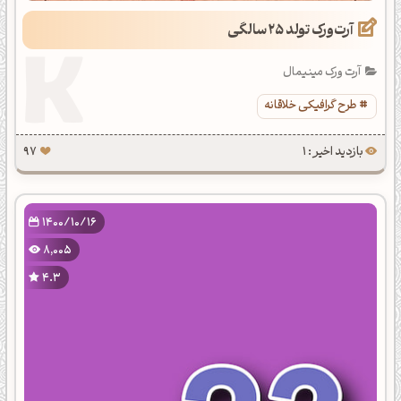
آرت‌ورک تولد 25 سالگی
آرت ورک مینیمال
طرح گرافیکی خلاقانه
بازدید اخیر : 1
97
1400/10/16
8,005
4.3