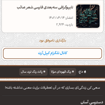
تایپوگرافی سه‌بعدی فارسی شعر صائب
انتشار: 1402/04/14
بازدید: 2,924
بارگذاری ناموفق بود
کانال تلگرام کپل‌آرت
داغ:
رنگ قهوه‌ای موکا
پالت رنگ ترند سال
دانلود والپیپر مذهبی
تایپوگرافی شعر مولانا
سعی کن زندگی‌ای بسازی که در آن تعطیلات برایت معنی نداشته باشه!
دسترسی آسان