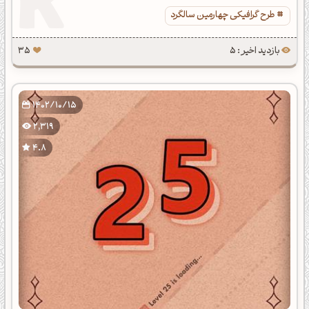
طرح گرافیکی چهارمین سالگرد
بازدید اخیر : 5
35
1402/10/15
2,319
4.8