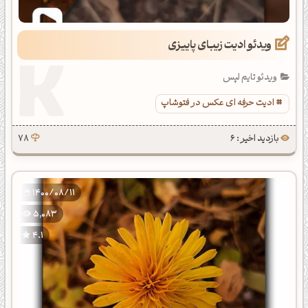
ویدئو ادیت زیبای پاییزی
ویدئو تایم لپس
ادیت حرفه ای عکس در فتوشاپ
بازدید اخیر : 6
78
1400/08/11
5,083
4.1