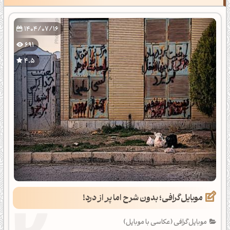
1404/07/16
691
4.5
موبایل‌گرافی؛ بدون شرح اما پر از درد!
موبایل‌گرافی (عکاسی با موبایل)