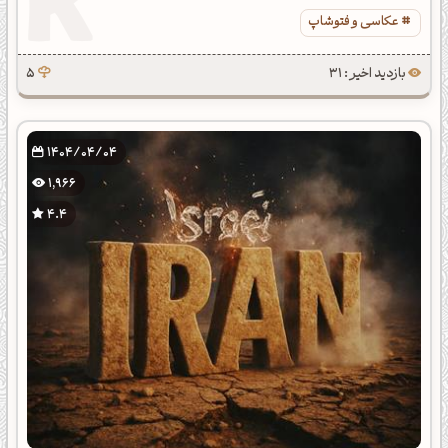
عکاسی و فتوشاپ
بازدید اخیر : 31
5
1404/04/04
1,966
4.4