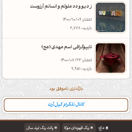
ز دیو و دد ملولم و انسانم آرزوست
انتشار: 1400/10/09
بازدید: 6,778
تایپوگرافی اسم مهدی (عج)
انتشار: 1400/07/23
بازدید: 9,951
بارگذاری ناموفق بود
کانال تلگرام کپل‌آرت
داغ:
رنگ قهوه‌ای موکا
پالت رنگ ترند سال