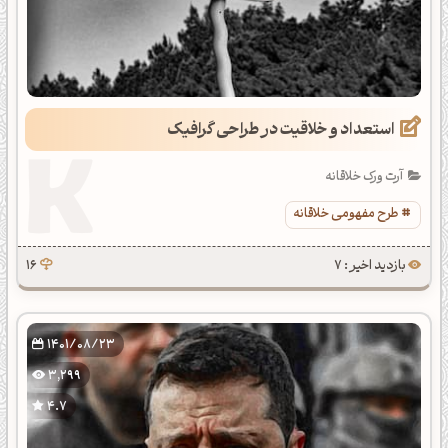
استعداد و خلاقیت در طراحی گرافیک
آرت ورک خلاقانه
طرح مفهومی خلاقانه
بازدید اخیر : 7
16
1401/08/23
3,299
4.7