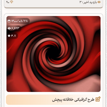
بازدید اخیر : 3
90
1400/08/28
6,623
4.7
طرح گرافیکی خلاقانه پیچش