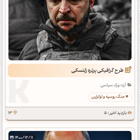
طرح گرافیکی پرتره زلنسکی
آرت ورک سیاسی
جنگ روسیه و اوکراین
بازدید اخیر : 5
13
1400/12/11