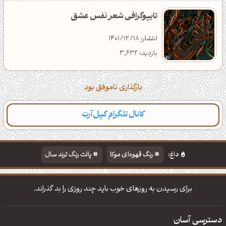
تایپوگرافی شعر نفس عشق
انتشار: 1401/12/18
بازدید: 3,632
بارگذاری ناموفق بود
کانال تلگرام کپل‌آرت
داغ:
رنگ قهوه‌ای موکا
پالت رنگ ترند سال
دانلود والپیپر مذهبی
تایپوگرافی شعر مولانا
برای رسیدن به روزهای خوب باید چند روزی را بد گذراند.
دسترسی آسان