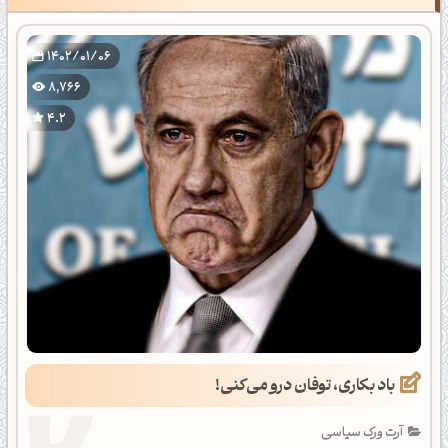
فتوشاپ
1402/01/06
8,766
4.2
باد بکاری، توفان درو می‌کنی!
آرت ورک سیاسی