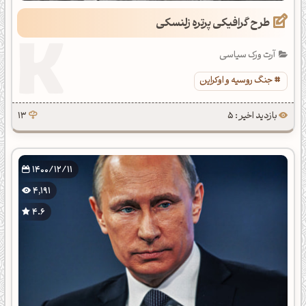
طرح گرافیکی پرتره زلنسکی
آرت ورک سیاسی
جنگ روسیه و اوکراین
بازدید اخیر : 5
13
1400/12/11
4,191
4.6