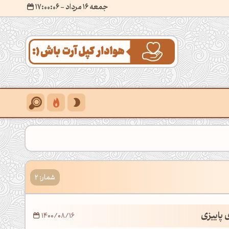
جمعه 16 مرداد
- ۱۷:۰۰:۰۷
شمار: 2
 پاییزی
1400/08/16