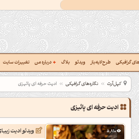
+
رهای گرافیکی
طرح‌لایه‌باز
ویدئو
بلاگ
درباره من
تغییرات سایت
ت پالت از تصویر
درباره‌من
کپل‌آرت
نگاره‌های گرافیکی
ادیت حرفه ای پائیزی
ب رنگ‌ها باهم
سفارش پروژه
 نام رنگ با کد Hex
تماس با ‌من
ادیت حرفه ای پائیزی
خراج کد رنگ از عکس
سوالات متداول‌‌
ویدئو ادیت زیبای
5,810
ت پالت رنگ با هوش‌مصنوعی