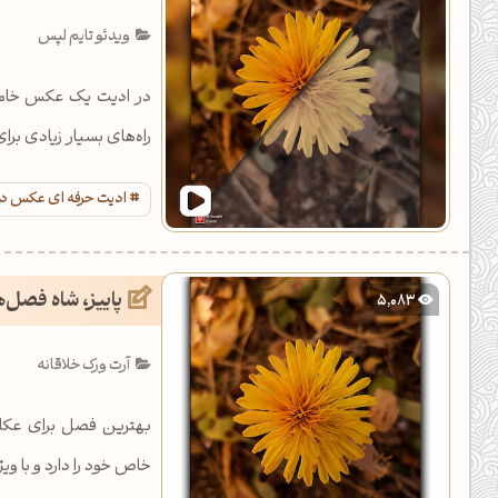
یل کدهای رنگ
ویدئو تایم لپس
تن رنگ مکمل
در ادیت یک عکس خام ک
ده تمام ابزارها
راه‌های بسیار زیادی برا
ادیت حرفه ای عکس د
پاییز، شاه فصل‌
5,083
آرت ورک خلاقانه
بهترین فصل برای عکاس
خاص خود را دارد و با 