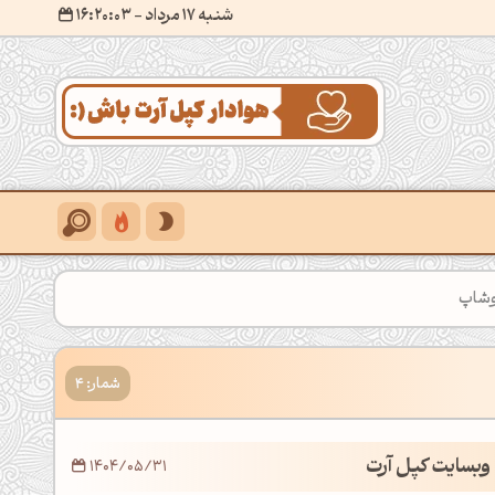
شنبه 17 مرداد
- ۱۶:۲۰:۰۴
وشاپ
شمار: 4
وبسایت کپل آرت
1404/05/31