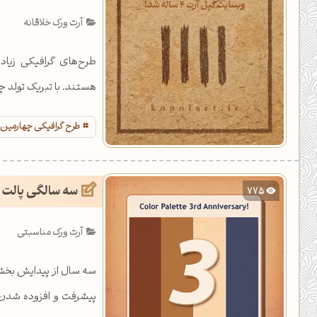
یل کدهای رنگ
آرت ورک خلاقانه
تن رنگ مکمل
طرح‌های گرافیکی زیادی
ده تمام ابزارها
هستند. با تبریک تولد چ
طرح گرافیکی چهارمین 
سه سالگی پالت 
775
آرت ورک مناسبتی
سه سال از پیدایش بخش
پیشرفت و افزوده شدن ا