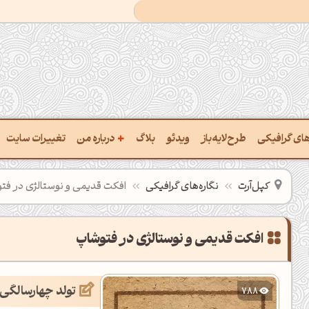
+
رهای گرافیکی
طرح‌لایه‌باز
ویدئو
بلاگ
درباره من
تغییرات سایت
ت پالت از تصویر
درباره‌من
کپل‌آرت
نگاره‌های گرافیکی
افکت قدیمی و نوستالژی در فت
ب رنگ‌ها باهم
سفارش پروژه
 نام رنگ با کد Hex
تماس با ‌من
افکت قدیمی و نوستالژی در فتوشاپ
خراج کد رنگ از عکس
سوالات متداول‌‌
تولد چهارسالگی 
788
ت پالت رنگ با هوش‌مصنوعی