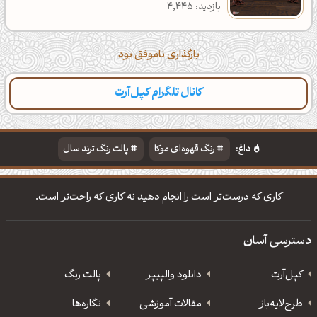
بازدید: 4,445
بارگذاری ناموفق بود
کانال تلگرام کپل‌آرت
داغ:
رنگ قهوه‌ای موکا
پالت رنگ ترند سال
دانلود والپیپر مذهبی
تایپوگرافی شعر مولانا
کاری که درست‌تر است را انجام دهید نه کاری که راحت‌تر است.
دسترسی آسان
کپل‌آرت
دانلود‌ والپیپر
پالت رنگ
طرح‌لایه‌باز
مقالات آموزشی
نگاره‌ها