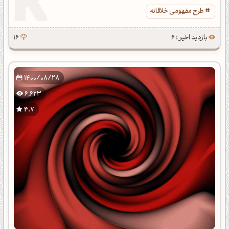
طرح مفهومی خلاقانه
بازدید اخیر : 6
16
1400/08/28
6,623
4.7