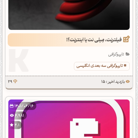
فیلترنت، مِیلی نت یا اینترنت؟!
تایپوگرافی
تایپوگرافی سه بعدی انگلیسی
بازدید اخیر : 15
29
1401/06/16
4,981
4.1