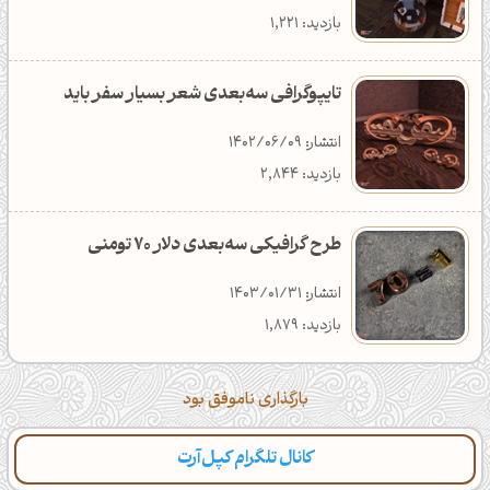
بازدید: 7,651
دانلود: 371
دسته‌بندی: تکنولوژی
بازدید: 1,221
تایپوگرافی سه‌بعدی شعر بسیار سفر باید
انتشار: 1402/06/09
بازدید: 2,844
طرح گرافیکی سه‌بعدی دلار 70 تومنی
انتشار: 1403/01/31
بازدید: 1,879
بارگذاری ناموفق بود
کانال تلگرام کپل‌آرت