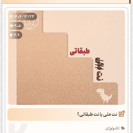
1404/12/23
405
4.9
نت ملی یا نت طبقاتی؟
تکنولوژی