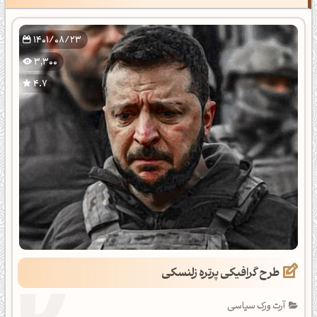
1401/08/23
3,300
4.7
طرح گرافیکی پرتره زلنسکی
آرت ورک سیاسی