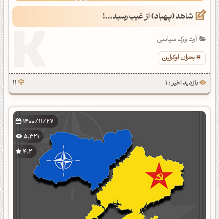
شاهد (پهباد) از غیب رسید...!
آرت ورک سیاسی
بحران اوکراین
بازدید اخیر : 1
11
1400/11/27
5,321
4.2