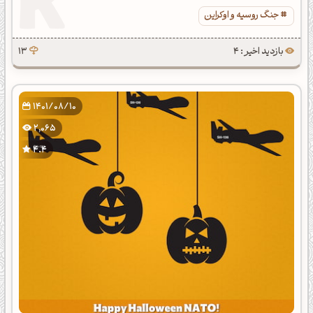
جنگ روسیه و اوکراین
بازدید اخیر : 4
13
1401/08/10
2,065
4.4