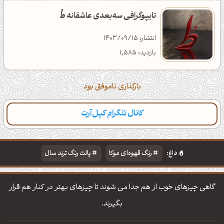
تایپوگرافی سه‌بعدی عاشقانه طُ
انتشار: 1403/09/15
بازدید: 1,585
بارگذاری ناموفق بود
کانال تلگرام کپل‌آرت
داغ:
رنگ قهوه‌ای موکا
پالت رنگ ترند سال
دانلود والپیپر مذهبی
تایپوگرافی شعر مولانا
گاهی چیزهای خوب از هم جدا می شوند تا چیزهای بهتر در کنار هم قرار
بگیرند.