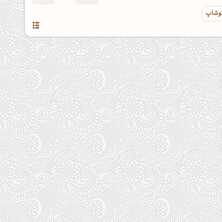
توشاپ