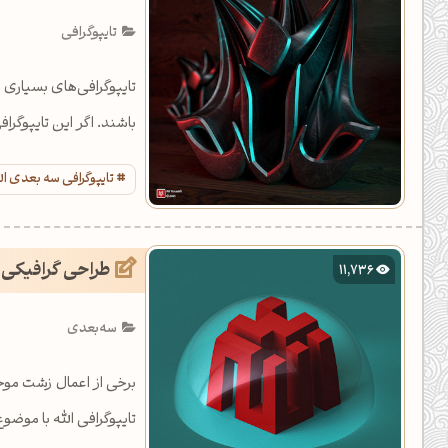
یل کدهای رنگ
تایپوگرافی
تن رنگ مکمل
تایپوگرافی‌های بسیاری ب
ده تمام ابزارها
باشند. اگر این تایپوگر
تایپوگرافی سه بعدی ال
طراحی گرافیکی ز
11,736
سه‌بعدی
برخی از اعمال زشت موج
تایپوگرافی الله با موض