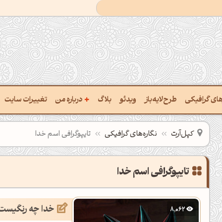
+
رهای گرافیکی
طرح‌لایه‌باز
ویدئو
بلاگ
درباره من
تغییرات سایت
ت پالت از تصویر
درباره‌من
کپل‌آرت
نگاره‌های گرافیکی
تایپوگرافی اسم خدا
ب رنگ‌ها باهم
سفارش پروژه
 نام رنگ با کد Hex
تماس با ‌من
تایپوگرافی اسم خدا
خراج کد رنگ از عکس
سوالات متداول‌‌
خدا چه رنگیست
8,062
ت پالت رنگ با هوش‌مصنوعی