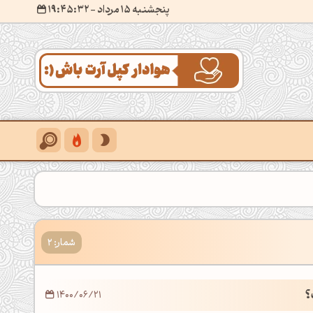
پنجشنبه 15 مرداد
- ۱۹:۴۵:۳۳
شمار: 2
؟
1400/06/21