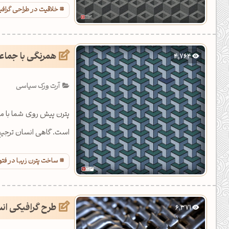
خلاقیت در طراحی گراف
همرنگی با جماع
4,764
آرت ورک سیاسی
پترن پیش روی شما با 
است. گاهی انسان ترجیح
ساخت پترن زیبا در فت
طرح گرافیکی انس
6,371