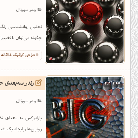
یل کدهای رنگ
رندر سورئال
تن رنگ مکمل
تحلیل روانشناسی رنگ،
ده تمام ابزارها
چگونه می‌توان با تغییر
طراحی گرافیک خلاقانه
رندر سه‌بعدی خل
2,594
رندر سورئال
پارادوکس به معنای ت
روتین‌ها و ایجاد یک تض