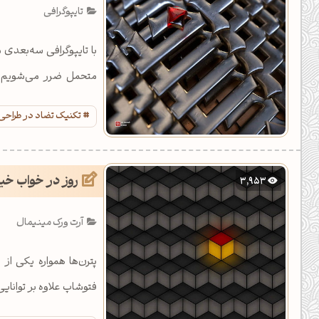
تایپوگرافی
با تایپوگرافی سه‌بعدی 
متحمل ضرر می‌شویم، 
هستیم.
تکنیک تضاد در طراحی
روز در خواب خیا
3,953
آرت ورک مینیمال
پترن‌ها همواره یکی از
فتوشاپ علاوه بر توانای