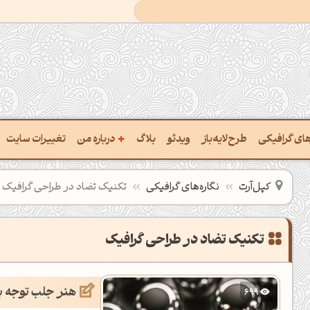
+
رهای گرافیکی
طرح‌لایه‌باز
ویدئو
بلاگ
درباره من
تغییرات سایت
ت پالت از تصویر
درباره‌من
کپل‌آرت
نگاره‌های گرافیکی
تکنیک تضاد در طراحی گرافیک
ب رنگ‌ها باهم
سفارش پروژه
 نام رنگ با کد Hex
تماس با ‌من
تکنیک تضاد در طراحی گرافیک
خراج کد رنگ از عکس
سوالات متداول‌‌
هنر جلب توجه ب
699
ت پالت رنگ با هوش‌مصنوعی