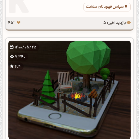
سپاس قهرمانان سلامت
بازدید اخیر : 5
452
1400/05/25
7,340
4.4