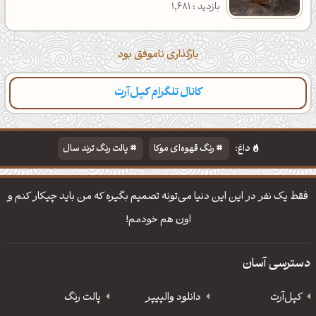
بازدید : 1,681
بارگذاری ناموفق بود
کانال تلگرام کپل‌آرت
داغ:
رنگ قهوه‌ای موکا
پالت رنگ ترند سال
دانلود والپیپر مذهبی
تایپوگرافی شعر مولانا
فقط یک نفر در این این دنیا می‌تونه تصمیم بگیره که من باید چیکار کنم و
اون هم خودمم!
دسترسی آسان
کپل‌آرت
دانلود‌ والپیپر
پالت رنگ