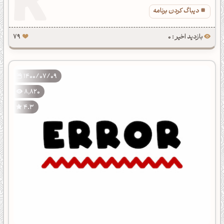
دیباگ کردن برنامه
بازدید اخیر : 0
79
1400/07/09
8,820
4.3