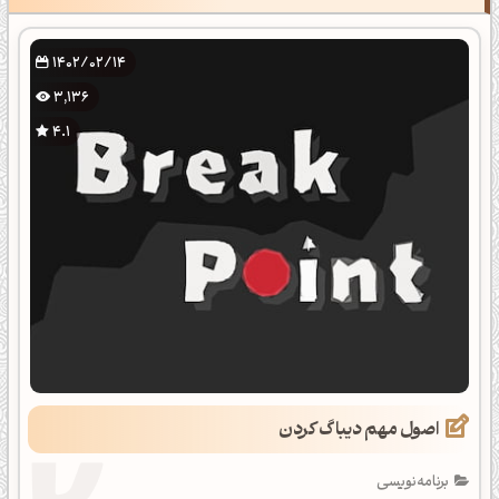
1402/02/14
3,136
4.1
اصول مهم دیباگ کردن
برنامه‌نویسی