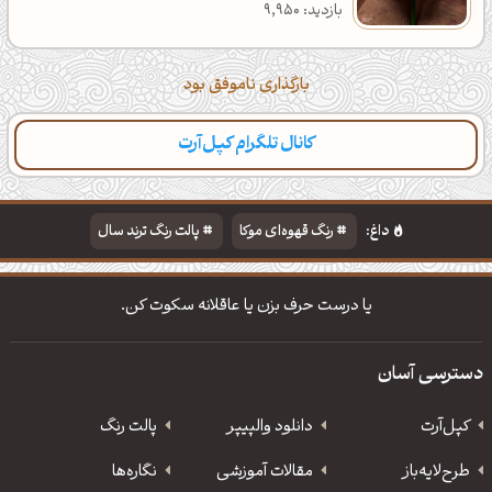
بازدید: 9,950
بارگذاری ناموفق بود
کانال تلگرام کپل‌آرت
داغ:
رنگ قهوه‌ای موکا
پالت رنگ ترند سال
دانلود والپیپر مذهبی
تایپوگرافی شعر مولانا
یا درست حرف بزن یا عاقلانه سکوت کن.
دسترسی آسان
کپل‌آرت
دانلود‌ والپیپر
پالت رنگ
طرح‌لایه‌باز
مقالات آموزشی
نگاره‌ها