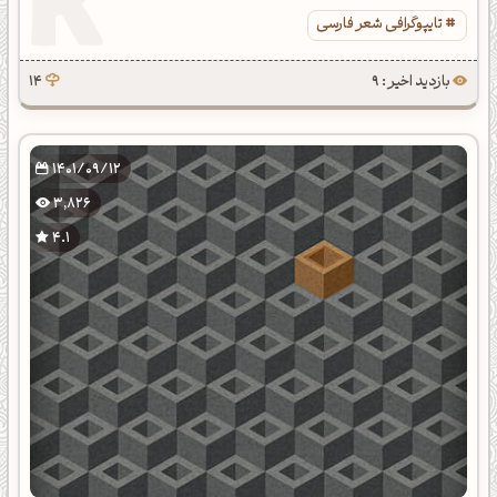
تایپوگرافی شعر فارسی
بازدید اخیر : 9
14
1401/09/12
3,826
4.1