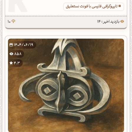
تایپوگرافی فارسی با فونت نستعلیق
بازدید اخیر : 14
10
1404/06/19
858
4.3