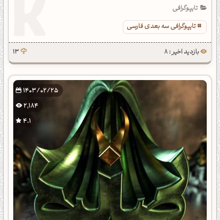
تایپوگرافی
تایپوگرافی سه بعدی فارسی
بازدید اخیر : 8
13
1403/02/25
2,184
4.1