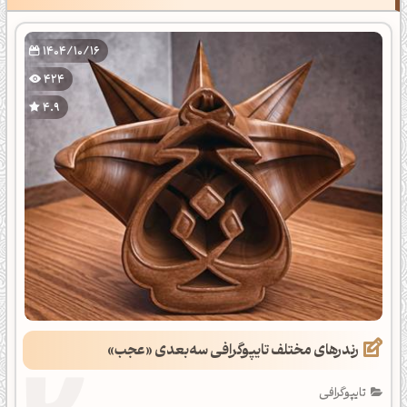
1404/10/16
424
4.9
رندرهای مختلف تایپوگرافی سه‌بعدی «عجب»
تایپوگرافی