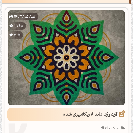
1403/05/05
1,768
4.5
آرت‌ورک ماندالا رنگامیزی شده
سبک ماندالا