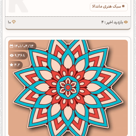
سبک هنری ماندالا
بازدید اخیر : 4
10
1401/04/14
9,368
4.2