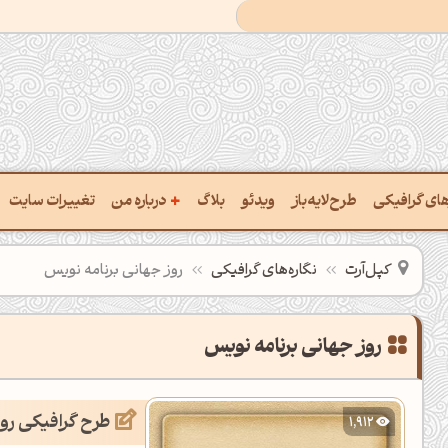
+
رهای گرافیکی
طرح‌لایه‌باز
ویدئو
بلاگ
درباره من
تغییرات سایت
ت پالت از تصویر
درباره‌من
کپل‌آرت
نگاره‌های گرافیکی
روز جهانی برنامه نویس
ب رنگ‌ها باهم
سفارش پروژه
 نام رنگ با کد Hex
تماس با ‌من
روز جهانی برنامه نویس
خراج کد رنگ از عکس
سوالات متداول‌‌
طرح گرافیکی روز
1,912
ت پالت رنگ با هوش‌مصنوعی