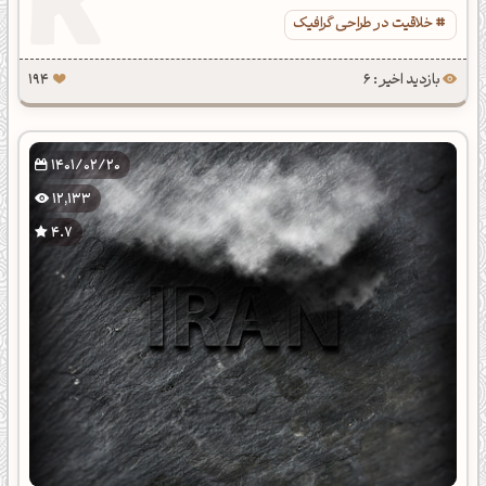
خلاقیت در طراحی گرافیک
بازدید اخیر : 6
194
1401/02/20
12,133
4.7