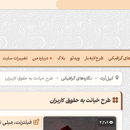
+
رهای گرافیکی
طرح‌لایه‌باز
ویدئو
بلاگ
درباره من
تغییرات سایت
ت پالت از تصویر
درباره‌من
کپل‌آرت
نگاره‌های گرافیکی
طرح خیانت به حقوق کاربران
ب رنگ‌ها باهم
سفارش پروژه
 نام رنگ با کد Hex
تماس با ‌من
طرح خیانت به حقوق کاربران
خراج کد رنگ از عکس
سوالات متداول‌‌
فیلترنت، مِیلی نت
4,209
ت پالت رنگ با هوش‌مصنوعی