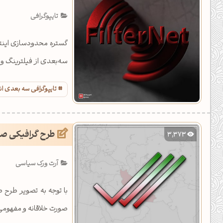
یل کدهای رنگ
تایپوگرافی
تن رنگ مکمل
گستره محدودسازی اینتر
ده تمام ابزارها
سه‌بعدی از فیلترینگ و 
تایپوگرافی سه بعدی ا
طرح گرافیکی صیا
3,373
آرت ورک سیاسی
با توجه به تصویر طرح
صورت خلاقانه و مفهومی