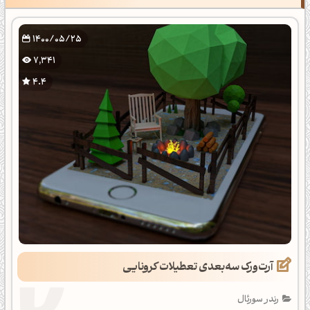
1400/05/25
7,341
4.4
آرت‌ورک سه‌بعدی تعطیلات کرونایی
رندر سورئال