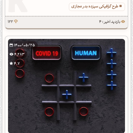
طرح گرافیکی سیزده بدر مجازی
بازدید اخیر : 4
122
1400/05/25
4,283
4.7