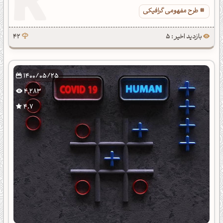
طرح مفهومی گرافیکی
بازدید اخیر : 5
42
1400/05/25
4,283
4.7