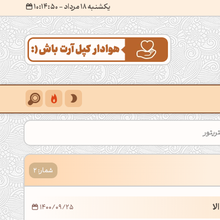
یکشنبه 18 مرداد
- ۱۰:۱۴:۵۱
ریتور
شمار: 2
ا
1400/09/25