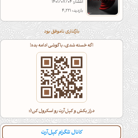
انتشار: 1401/07/04
بازدید: 4,221
بارگذاری ناموفق بود
اگه خسته شدی، با گوشی ادامه بده!
دراز بکش و کپل‌آرت رو اسکرول کن(:
کانال تلگرام کپل‌آرت