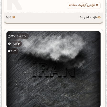
طراحی گرافیک خلاقانه
بازدید اخیر : 5
155
1401/02/20
12,134
4.7