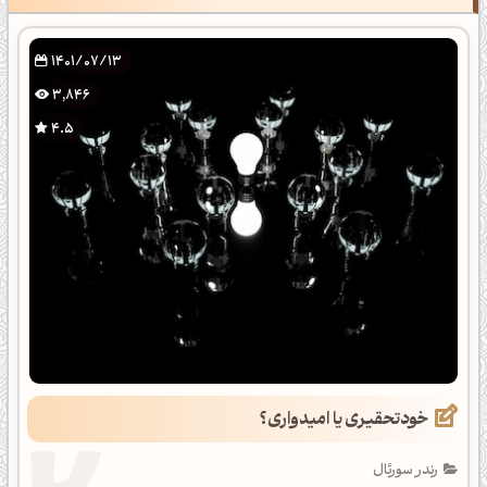
1401/07/13
3,846
4.5
خودتحقیری یا امیدواری؟
رندر سورئال