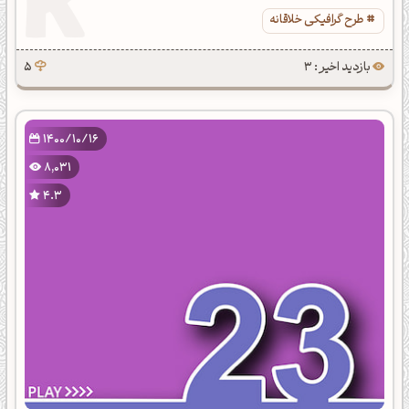
طرح گرافیکی خلاقانه
بازدید اخیر : 3
5
1400/10/16
8,031
4.3