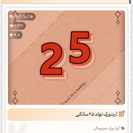
1402/10/15
2,321
4.8
آرت‌ورک تولد 25 سالگی
آرت ورک مینیمال