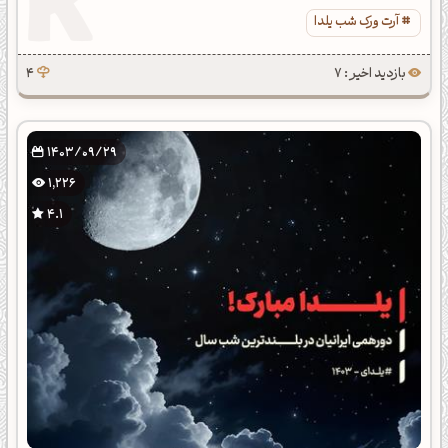
آرت ورک شب یلدا
بازدید اخیر : 7
4
1403/09/29
1,226
4.1