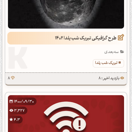
طرح گرافیکی تبریک شب یلدا 1402
سه‌بعدی
تبریک شب یلدا
بازدید اخیر : 8
8
1400/09/30
3,327
4.3