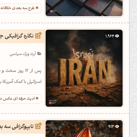
طرح سه بعدی خلاقانه
نگاره گرافیکی جن
1,964
آرت ورک سیاسی
پس از 12 روز س
اسرائیل با کمک آمریکا به
ادیت حرفه ای عکس د
تایپوگرافی سه ب
913