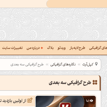
+
رهای گرافیکی
طرح‌لایه‌باز
ویدئو
بلاگ
درباره من
تغییرات سایت
ت پالت از تصویر
درباره‌من
کپل‌آرت
نگاره‌های گرافیکی
طرح گرافیکی سه بعدی
ب رنگ‌ها باهم
سفارش پروژه
 نام رنگ با کد Hex
تماس با ‌من
طرح گرافیکی سه بعدی
خراج کد رنگ از عکس
سوالات متداول‌‌
از اولین بازدید تا ۲.۵ میلیون
101
ت پالت رنگ با هوش‌مصنوعی