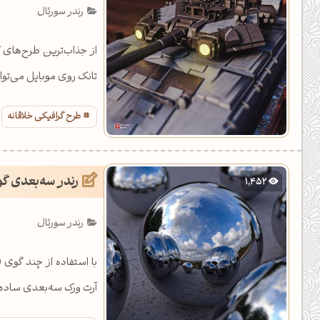
رندر سورئال
از جذاب‌ترین طرح‌های 
تانک روی موبایل می‌تو
طرح گرافیکی خلاقانه
رندر سه‌بعدی گو
1,452
رندر سورئال
آرت ورک سه‌بعدی ساده ام