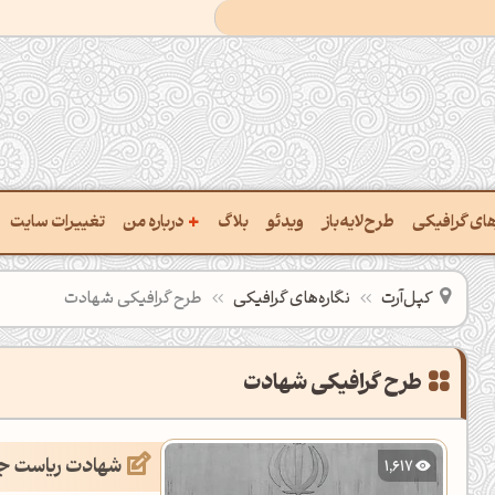
+
رهای گرافیکی
طرح‌لایه‌باز
ویدئو
بلاگ
درباره من
تغییرات سایت
ت پالت از تصویر
درباره‌من
کپل‌آرت
نگاره‌های گرافیکی
طرح گرافیکی شهادت
ب رنگ‌ها باهم
سفارش پروژه
 نام رنگ با کد Hex
تماس با ‌من
طرح گرافیکی شهادت
خراج کد رنگ از عکس
سوالات متداول‌‌
شهادت ریاست جم
1,617
ت پالت رنگ با هوش‌مصنوعی