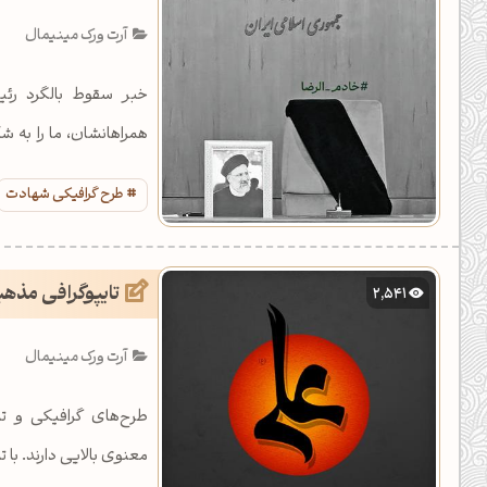
یل کدهای رنگ
آرت ورک مینیمال
تن رنگ مکمل
خبر سقوط بالگرد رئ
ده تمام ابزارها
همراهانشان، ما را به ش
باشید.
طرح گرافیکی شهادت
تایپوگرافی مذهب
2,541
آرت ورک مینیمال
طرح‌های گرافیکی و ت
معنوی بالایی دارند. با