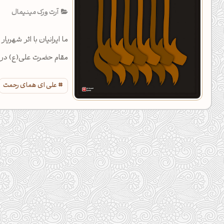
آرت ورک مینیمال
ما ایرانیان با اثر شهری
مقام حضرت علی(ع) در خو
علی ای همای رحمت