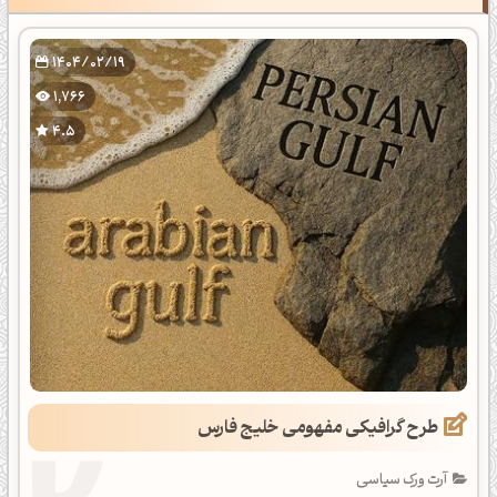
همیشه فارس
1404/02/19
1,766
4.5
طرح گرافیکی مفهومی خلیج فارس
آرت ورک سیاسی