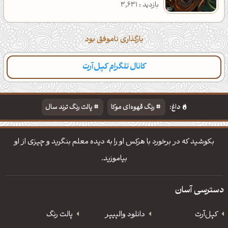
بازدید : 3,631
بارگذاری ناموفق بود
کانال تلگرام کپل‌آرت
داغ:
رنگ قهوه‌ای موکا
پالت رنگ ترند سال
دانلود والپیپر مذهبی
تایپوگرافی شعر مولانا
بکوشید که در برخورد با هرکس او را به دیده معلم بنگرید و چیزی از او
بیاموزید.
دسترسی آسان
کپل‌آرت
دانلود‌ والپیپر
پالت رنگ