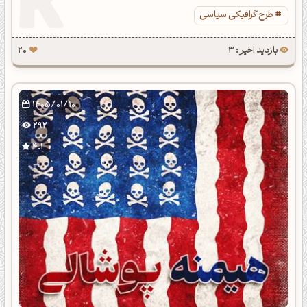
طرح گرافیکی سیاسی
بازدید اخیر : 3
20
1405/01/10
292
4.1