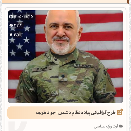
1405/01/15
338
4.7
طرح گرافیکی پیاده نظام دشمن | جواد ظریف
آرت ورک سیاسی