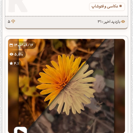
عکاسی و فتوشاپ
بازدید اخیر : 31
5
1400/08/16
5,810
4.1