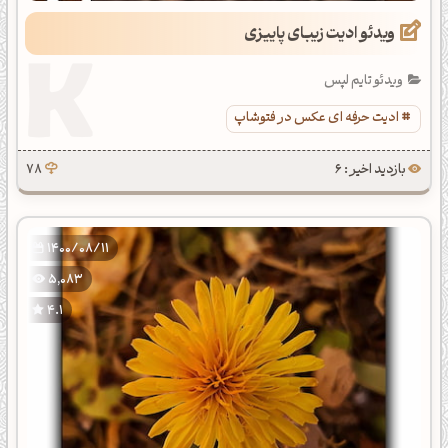
ویدئو ادیت زیبای پاییزی
ویدئو تایم لپس
ادیت حرفه ای عکس در فتوشاپ
بازدید اخیر : 6
78
1400/08/11
5,083
4.1