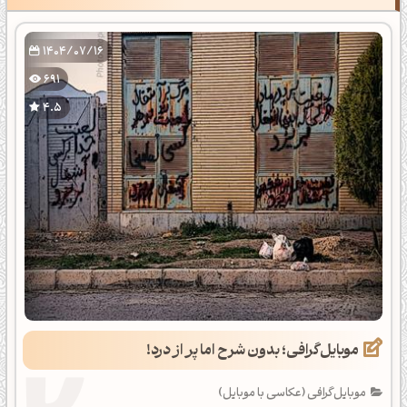
1404/07/16
691
4.5
موبایل‌گرافی؛ بدون شرح اما پر از درد!
موبایل‌گرافی (عکاسی با موبایل)