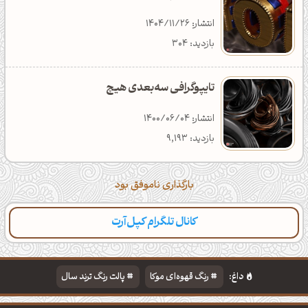
انتشار: 1404/11/26
بازدید: 304
تایپوگرافی سه‌بعدی هیچ
انتشار: 1400/06/04
بازدید: 9,193
بارگذاری ناموفق بود
کانال تلگرام کپل‌آرت
داغ:
رنگ قهوه‌ای موکا
پالت رنگ ترند سال
دانلود والپیپر مذهبی
تایپوگرافی شعر مولانا