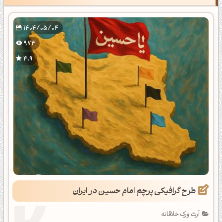
1404/05/04
974
4.9
طرح گرافیکی پرچم امام حسین در ایران
آرت ورک خلاقانه