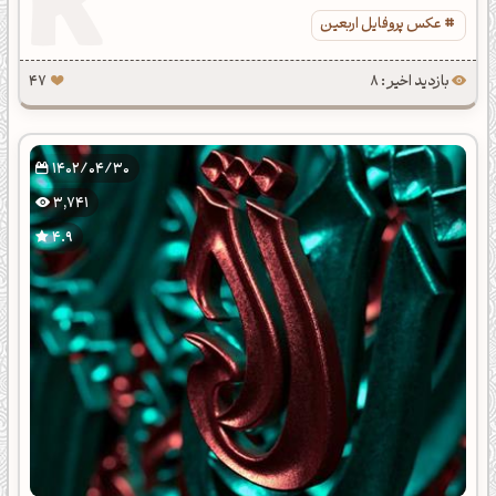
عکس پروفایل اربعین
بازدید اخیر : 8
47
1402/04/30
3,741
4.9