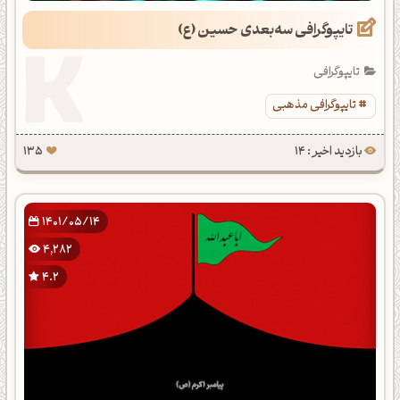
تایپوگرافی سه‌بعدی حسین (ع)
تایپوگرافی
تایپوگرافی مذهبی
بازدید اخیر : 14
135
1401/05/14
4,282
4.2