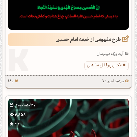
طرح مفهومی از خیمه امام حسین
آرت ورک مینیمال
عکس پروفایل مذهبی
بازدید اخیر : 7
180
1400/05/27
4,858
4.4