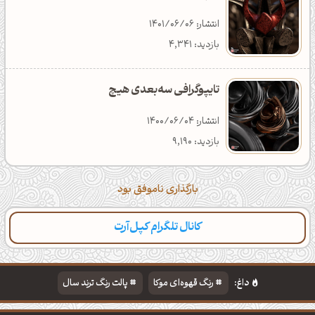
انتشار: 1401/06/06
بازدید: 4,341
تایپوگرافی سه‌بعدی هیچ
انتشار: 1400/06/04
بازدید: 9,190
بارگذاری ناموفق بود
کانال تلگرام کپل‌آرت
داغ:
رنگ قهوه‌ای موکا
پالت رنگ ترند سال
دانلود والپیپر مذهبی
تایپوگرافی شعر مولانا