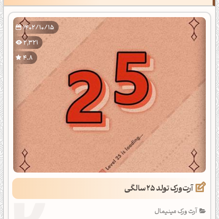
1402/10/15
2,321
4.8
آرت‌ورک تولد 25 سالگی
آرت ورک مینیمال