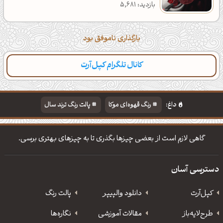
بازدید: 5,681
بارگذاری ناموفق بود
کانال تلگرام کپل‌آرت
داغ:
رنگ قهوه‌ای موکا
پالت رنگ ترند سال
دانلود والپیپر مذهبی
تایپوگرافی شعر مولانا
گاهی لازم است از بعضی چیزها بگذری تا به چیزهای بهتری برسی.
دسترسی آسان
کپل‌آرت
دانلود‌ والپیپر
پالت رنگ
طرح‌لایه‌باز
مقالات آموزشی
نگاره‌ها