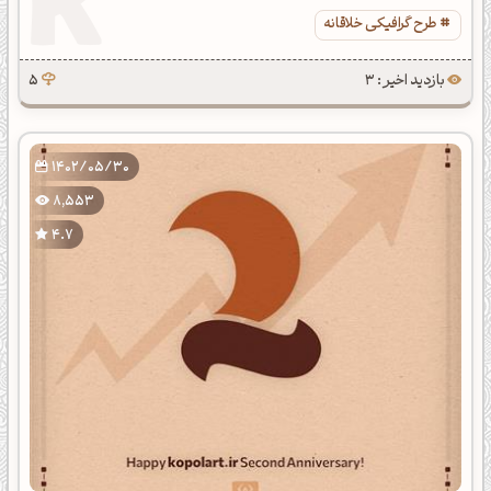
طرح گرافیکی خلاقانه
بازدید اخیر : 3
5
1402/05/30
8,553
4.7