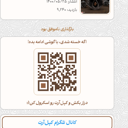
انتشار: 1400/05/25
بازدید: 9,240
بارگذاری ناموفق بود
اگه خسته شدی، با گوشی ادامه بده!
دراز بکش و کپل‌آرت رو اسکرول کن(:
کانال تلگرام کپل‌آرت