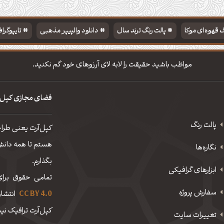
 قهوه‌ای موکا
پالت رنگ ترند سال
دانلود والپیپر مذهبی
تایپوگرا
مواظب باشید حقیقت را لابه لای آرزوهای خود گم نکنید.
فضای مجازی کپل‌
پالت رنگ
کپل‌آرت یعنی طرا
هستم تا همه دانش، 
نگاره‌ها
بگذارم.
ابزارهای گرافیکی
تمامی حقوق برای
سفارش پروژه
CC BY 4.0
انتشار
کپل‌آرت ترافیک نیم
تغییرات سایت