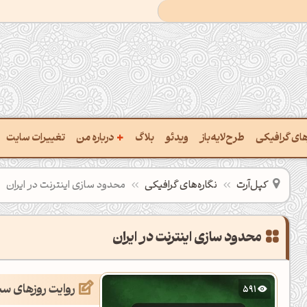
+
رهای گرافیکی
طرح‌لایه‌باز
ویدئو
بلاگ
درباره من
تغییرات سایت
ت پالت از تصویر
درباره‌من
کپل‌آرت
نگاره‌های گرافیکی
محدود سازی اینترنت در ایران
ب رنگ‌ها باهم
سفارش پروژه
 نام رنگ با کد Hex
تماس با ‌من
محدود سازی اینترنت در ایران
خراج کد رنگ از عکس
سوالات متداول‌‌
روایت روزهای سیاه ا
591
ت پالت رنگ با هوش‌مصنوعی