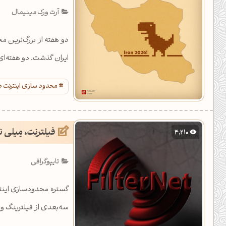
آرت ورک مینیمال
دو هفته از بزرگ‌ترین م
ایران گذشت. دو هفته‌ای
محدود سازی اینترنت در
فیلترنت، مِیلی نت
4,210
تایپوگرافی
گستره محدودسازی اینتر
سه‌بعدی از فیلترینگ و 