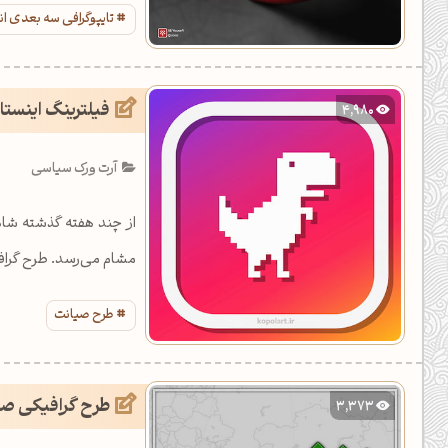
تایپوگرافی سه بعدی ا
فیلترینگ اینستا
4,980
آرت ورک سیاسی
از چند هفته گذشته شاه
مشام می‌رسد. طرح گرافی
طرح صیانت
طرح گرافیکی صیا
3,373