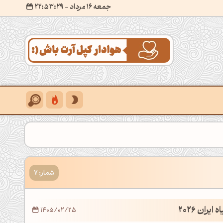
جمعه 16 مرداد
- ۲۲:۵۳:۳۰
شمار: 7
یران 2026
1405/02/25