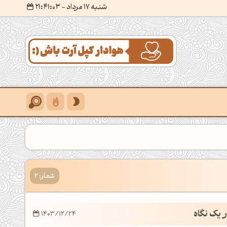
شنبه 17 مرداد
- ۲۱:۴۱:۰۵
شمار: 2
1403/12/24