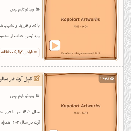
یل کدهای رنگ
ویدئو تایم لپس
تن رنگ مکمل
ده تمام ابزارها
ویدئویی جذاب از مجموعه طراح
طراحی گرافیک خلاقانه
کپل آرت در سال
1,448
ویدئو تایم لپس
سال 1402 نیز ب
آرت در سال 1402 همراه باشید. این موزیک ویدئو در افترافکتس کامپوزیت شده است.