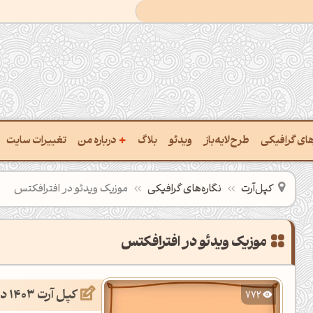
+
رهای گرافیکی
طرح‌لایه‌باز
ویدئو
بلاگ
درباره من
تغییرات سایت
ت پالت از تصویر
درباره‌من
کپل‌آرت
نگاره‌های گرافیکی
موزیک ویدئو در افترافکتس
ب رنگ‌ها باهم
سفارش پروژه
 نام رنگ با کد Hex
تماس با ‌من
موزیک ویدئو در افترافکتس
خراج کد رنگ از عکس
سوالات متداول‌‌
کپل آرت 1403 در یک نگاه
772
ت پالت رنگ با هوش‌مصنوعی