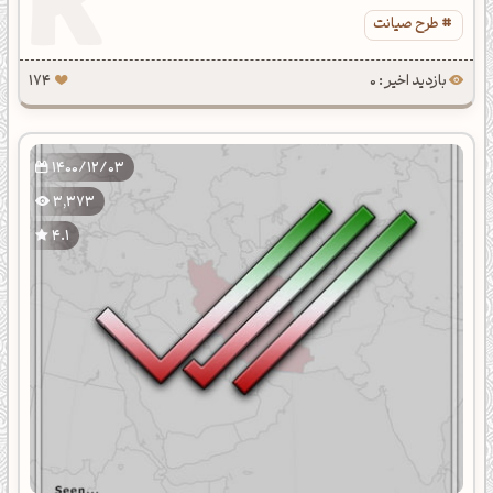
طرح صیانت
بازدید اخیر : 0
174
1400/12/03
3,373
4.1