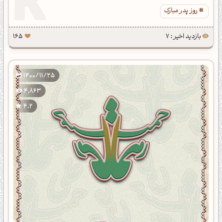
روز پدر مبارک
بازدید اخیر : 7
165
1400/11/25
4,863
4.2