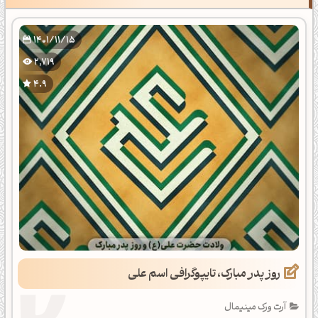
1401/11/15
2,719
4.9
روز پدر مبارک، تایپوگرافی اسم علی
آرت ورک مینیمال