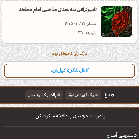
تایپوگرافی سه‌بعدی مذهبی امام مجاهد
انتشار: 1405/01/07
بازدید: 371
بارگذاری ناموفق بود
کانال تلگرام کپل‌آرت
داغ:
رنگ قهوه‌ای موکا
پالت رنگ ترند سال
دانلود والپیپر مذهبی
تایپوگرافی شعر مولانا
یا درست حرف بزن یا عاقلانه سکوت کن.
دسترسی آسان