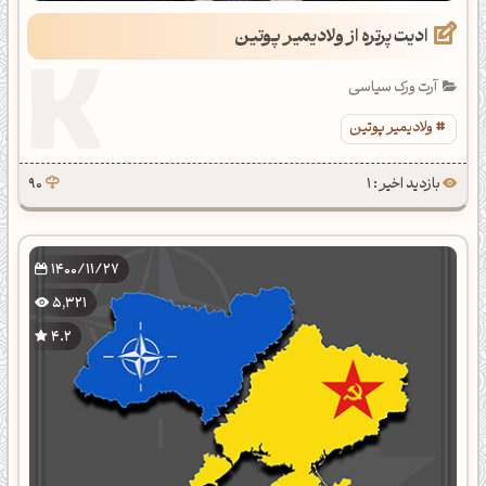
ادیت پرتره از ولادیمیر پوتین
آرت ورک سیاسی
ولادیمیر پوتین
بازدید اخیر : 1
90
1400/11/27
5,321
4.2