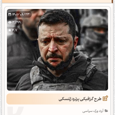
1401/08/23
3,299
4.7
طرح گرافیکی پرتره زلنسکی
آرت ورک سیاسی