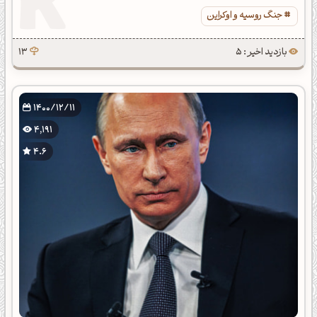
جنگ روسیه و اوکراین
بازدید اخیر : 5
13
1400/12/11
4,191
4.6