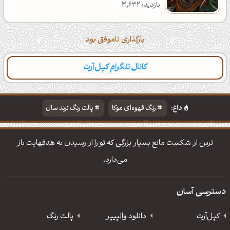
بازدید: 3,632
بارگذاری ناموفق بود
کانال تلگرام کپل‌آرت
داغ:
رنگ قهوه‌ای موکا
پالت رنگ ترند سال
دانلود والپیپر مذهبی
تایپوگرافی شعر مولانا
ترس از شکست مانع بسیار بزرگی که تو را از رسیدن به هدفهایت باز
می‌دارد.
دسترسی آسان
کپل‌آرت
دانلود‌ والپیپر
پالت رنگ