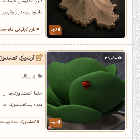
طرح مفهومی خیمه امام 
دانلود پوستر و والپیپر 
طرح گرافیکی امام حس
آرت‌ورک کفشدوز
38,090
رندر رئال
حتما کفشدوزک‌ها را 
دیده‌اید.کفشدوزک به
خوش‌یمن است.
کفشدوزک نماد چیست