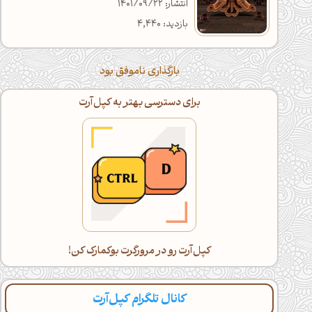
انتشار: 1401/09/22
بازدید: 4,440
بارگذاری ناموفق بود
اگه خسته شدی، با گوشی ادامه بده!
دراز بکش و کپل‌آرت رو اسکرول کن(:
کانال تلگرام کپل‌آرت