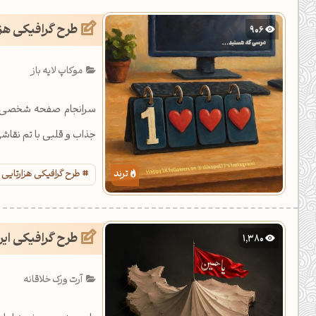
یل کدهای رنگ
طرح گرافیکی هزا
906
تن رنگ مکمل
موکاپ لایه باز
ده تمام ابزارها
سرانجام صفحه شخصی این
جذاب و قلبی با تم نقاشی
طرح گرافیکی هزارتایی
طرح گرافیکی ایر
1,380
آرت ورک خلاقانه