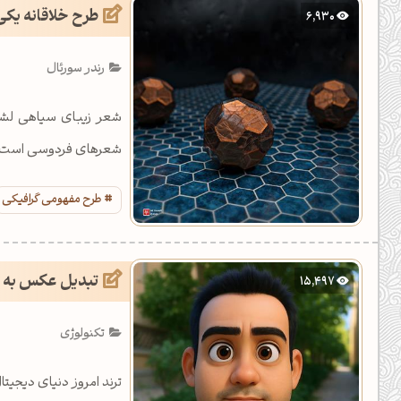
طرح خلاقانه یکی
6,930
رندر سورئال
شعر زیبای سیاهی لشکر 
شعرهای فردوسی است. با آ
طرح مفهومی گرافیکی
تبدیل عکس به ا
15,497
تکنولوژی