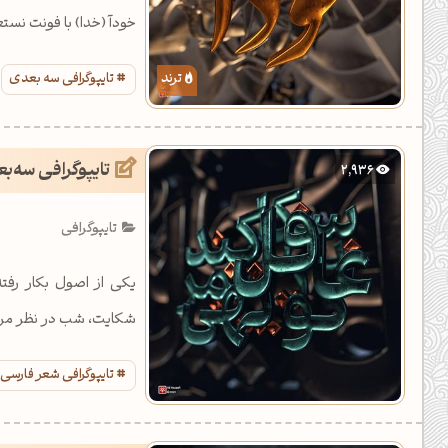
خودآ (خدا) با فونت نست
تایپوگرافی سه بعدی
تایپوگرافی سه‌
2,936
تایپوگرافی
یکی از اصول بکار رفت
شکایت، شب در نظر مردم
تایپوگرافی شعر فارسی