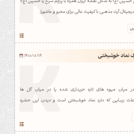
حسین (ع) به شکل نقشه ایران همراه با پرچم سرخ یا حسین (ع)؛
دیجیتال آرت مذهبی با کیفیت عالی برای محرم و عاشورا.
ین
ک نماد خوشبختی
1401/01/19
در میان میوه های تازه خریداری شده یا در میان گل ها
 علت زیبایی که دارد نماد خوشبختی است و دیدن این حشره