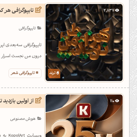
تایپوگرافی هر ک
2,837
تایپوگرافی
تایپوگرافی سه‌بعدی این
درون من نجست اسرار من 
تایپوگرافی شعر
از اولین بازدید تا ۲.۵ میلیون
110
هوش مصنوعی