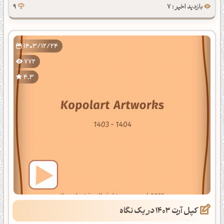
بازدید اخیر : 7
9
1403/12/24
772
4.3
کپل آرت 1403 در یک نگاه