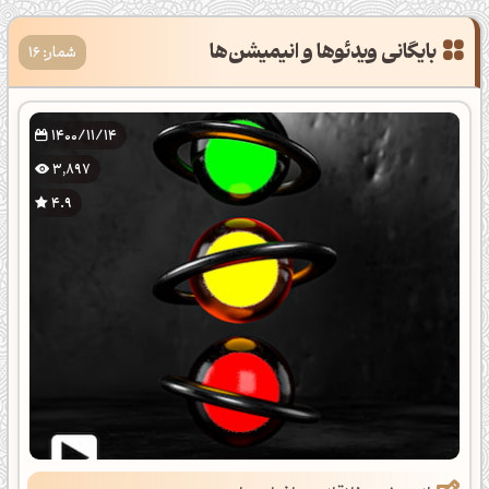
بایگانی ویدئوها و انیمیشن‌‌ها
شمار: 16
1400/11/14
3,897
4.9