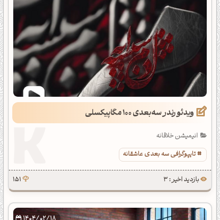
ویدئو رندر سه‌بعدی 100 مگاپیکسلی
انیمیشن خلاقانه
تایپوگرافی سه بعدی عاشقانه
بازدید اخیر : 3
151
1404/02/18