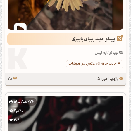
ویدئو ادیت زیبای پاییزی
ویدئو تایم لپس
ادیت حرفه ای عکس در فتوشاپ
بازدید اخیر : 5
78
1400/05/26
2,820
4.6