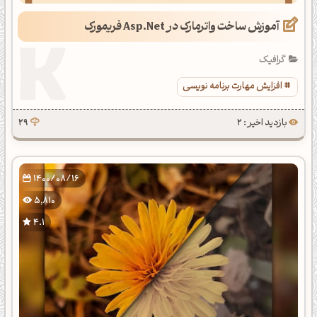
آموزش ساخت واترمارک در Asp.Net فریمورک
گرافیک
افزایش مهارت برنامه نویسی
بازدید اخیر : 2
29
1400/08/16
5,810
4.1