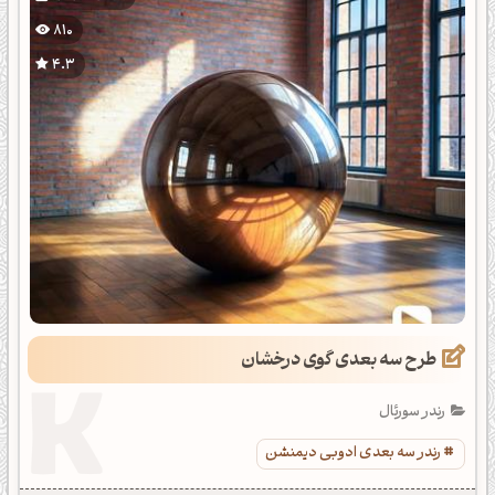
810
4.3
طرح سه بعدی گوی درخشان
رندر سورئال
رندر سه بعدی ادوبی دیمنشن