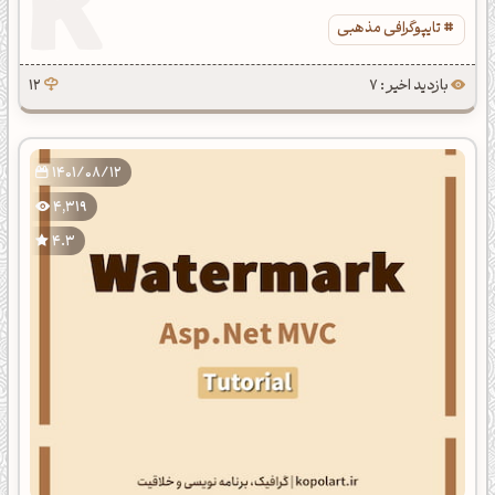
تایپوگرافی مذهبی
بازدید اخیر : 7
12
1401/08/12
4,319
4.3