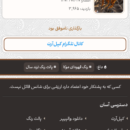
انتشار: 1403/01/20
بازدید: 3,965
بارگذاری ناموفق بود
کانال تلگرام کپل‌آرت
داغ:
رنگ قهوه‌ای موکا
پالت رنگ ترند سال
دانلود والپیپر مذهبی
تایپوگرافی شعر مولانا
کسی که به پشتکار خود اعتماد دارد ارزشی برای شانس قائل نیست.
دسترسی آسان
کپل‌آرت
دانلود‌ والپیپر
پالت رنگ