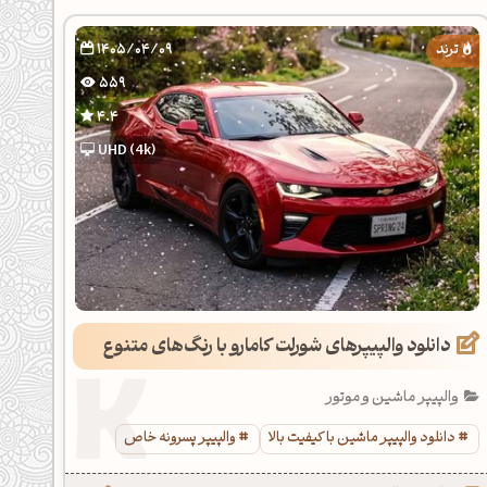
1405/04/09
559
4.4
UHD (4k)
دانلود والپیپرهای شورلت کامارو با رنگ‌های متنوع
والپیپر ماشین و موتور
دانلود والپیپر ماشین با کیفیت بالا
والپیپر پسرونه خاص