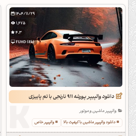
یل کدهای رنگ
1404/11/29
تن رنگ مکمل
1,675
ده تمام ابزارها
4.3
FUHD (8k)
دانلود والپیپر پورشه 911 نارنجی با تم پاییزی
والپیپر ماشین و موتور
دانلود والپیپر ماشین با کیفیت بالا
والپیپر خاص