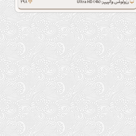
رزولوشن والپیپر: Ultra HD (4k)
298