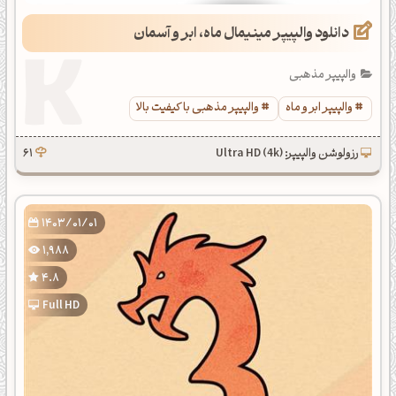
دانلود والپیپر مینیمال ماه، ابر و آسمان
والپیپر مذهبی
والپیپر ابر و ماه
والپیپر مذهبی با کیفیت بالا
رزولوشن والپیپر: Ultra HD (4k)
61
1403/01/01
1,988
4.8
Full HD