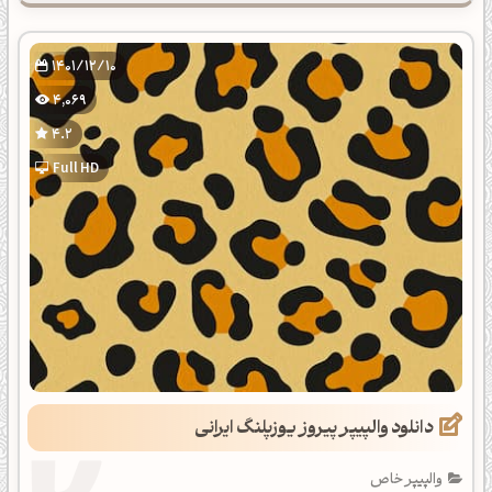
1401/12/10
4,069
4.2
Full HD
دانلود والپیپر پیروز یوزپلنگ ایرانی
والپیپر خاص