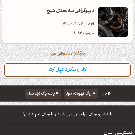
تایپوگرافی سه‌بعدی هیچ
انتشار: 1400/06/04
بازدید: 9,194
بارگذاری ناموفق بود
کانال تلگرام کپل‌آرت
داغ:
رنگ قهوه‌ای موکا
پالت رنگ ترند سال
دانلود والپیپر مذهبی
تایپوگرافی شعر مولانا
با عشق، زمان فراموش می شود و با زمان هم عشق!
دسترسی آسان