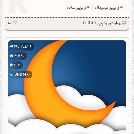
والپیپر مینیمال
والپیپر ساده
رزولوشن والپیپر: Full HD
100
1401/01/16
4,580
4.7
UHD (4k)