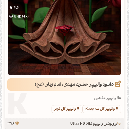
4.6
UHD (4k)
دانلود والپیپر حضرت مهدی، امام زمان (عج)
والپیپر مذهبی
والپیپر گل سه بعدی
والپیپر گل قرمز
رزولوشن والپیپر: Ultra HD (4k)
376