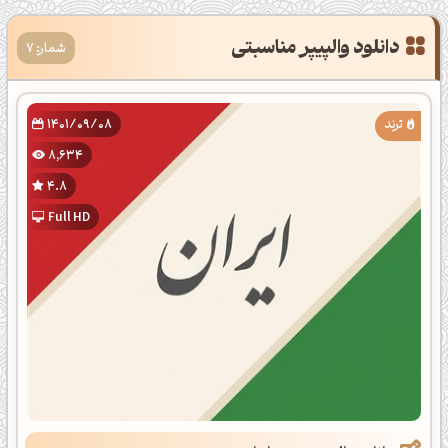
دانلود والپیپر مناسبتی
شمار: 7
1401/09/08
8,634
4.8
Full HD