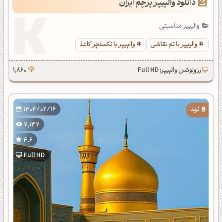
دانلود والپیپر پرچم ایران
والپیپر مناسبتی
والپیپر با تم نقاشی
والپیپر با تکستچر کاغذ
رزولوشن والپیپر: Full HD
1,860
1404/02/16
7,137
4.6
Full HD