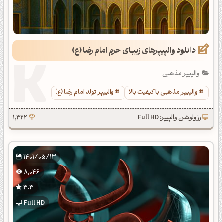
دانلود والپیپرهای زیبای حرم امام رضا (ع)
والپیپر مذهبی
والپیپر مذهبی با کیفیت بالا
والیپپر تولد امام رضا (ع)
رزولوشن والپیپر: Full HD
1,422
1401/05/13
8,046
4.3
Full HD