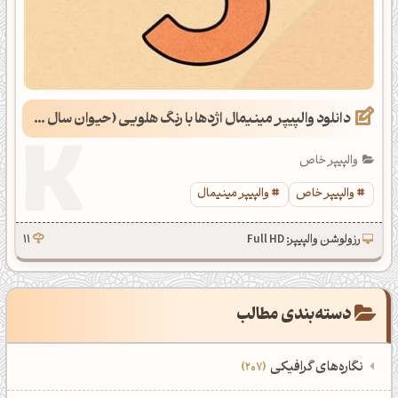
دانلود والپیپر مینیمال اژدها با رنگ هلویی (حیوان سال 1403)
والپیپر خاص
والپیپر خاص
والپیپر مینیمال
رزولوشن والپیپر: Full HD
11
دسته‌بندی مطالب
نگاره‌های گرافیکی
207