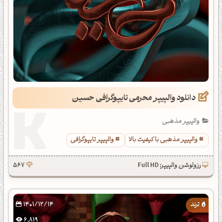
دانلود والپیپر محرمی تایپوگرافی حسین
والپیپر مذهبی
والپیپر مذهبی با کیفیت بالا
والپیپر تایپوگرافی
رزولوشن والپیپر: Full HD
567
1401/12/14
6,819