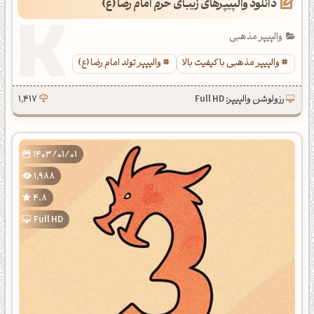
دانلود والپیپرهای زیبای حرم امام رضا (ع)
والپیپر مذهبی
والپیپر مذهبی با کیفیت بالا
والیپپر تولد امام رضا (ع)
رزولوشن والپیپر: Full HD
1,417
1403/01/01
1,988
4.8
Full HD