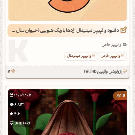
دانلود والپیپر مینیمال اژدها با رنگ هلویی (حیوان سال 1403)
والپیپر خاص
والپیپر خاص
والپیپر مینیمال
رزولوشن والپیپر: Full HD
11
1401/12/14
6,813
4.6
UHD (4k)