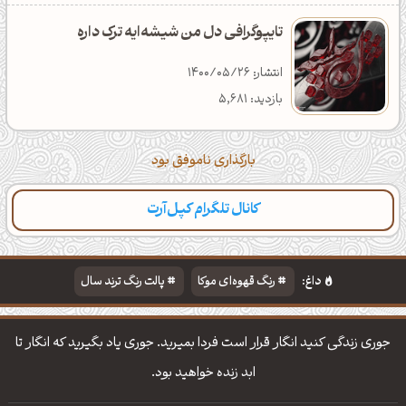
تایپوگرافی دل من شیشه‌ایه ترک داره
انتشار: 1400/05/26
بازدید: 5,681
بارگذاری ناموفق بود
کانال تلگرام کپل‌آرت
داغ:
رنگ قهوه‌ای موکا
پالت رنگ ترند سال
دانلود والپیپر مذهبی
تایپوگرافی شعر مولانا
جوری زندگی کنید انگار قرار است فردا بمیرید. جوری یاد بگیرید که انگار تا
ابد زنده خواهید بود.