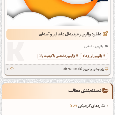
دانلود والپیپر مینیمال ماه، ابر و آسمان
والپیپر مذهبی
والپیپر ابر و ماه
والپیپر مذهبی با کیفیت بالا
رزولوشن والپیپر: Ultra HD (4k)
61
دسته‌بندی مطالب
نگاره‌های گرافیکی
207