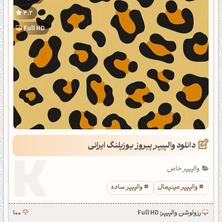
4.2
Full HD
دانلود والپیپر پیروز یوزپلنگ ایرانی
والپیپر خاص
والپیپر مینیمال
والپیپر ساده
رزولوشن والپیپر: Full HD
100