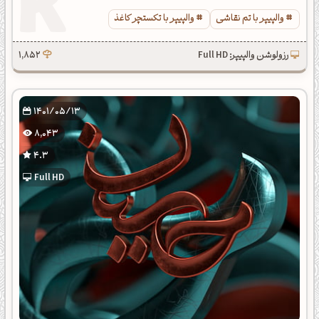
والپیپر با تم نقاشی
والپیپر با تکستچر کاغذ
رزولوشن والپیپر: Full HD
1,852
1401/05/13
8,043
4.3
Full HD