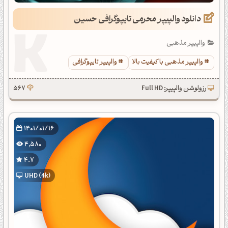
دانلود والپیپر محرمی تایپوگرافی حسین
والپیپر مذهبی
والپیپر مذهبی با کیفیت بالا
والپیپر تایپوگرافی
رزولوشن والپیپر: Full HD
567
1401/01/16
4,580
4.7
UHD (4k)