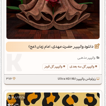
دانلود والپیپر حضرت مهدی، امام زمان (عج)
والپیپر مذهبی
والپیپر گل سه بعدی
والپیپر گل قرمز
رزولوشن والپیپر: Ultra HD (4k)
376
1401/12/10
4,069