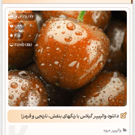
1403/11/22
1,199
4.5
FUHD (8k)
دانلود والپیپر گیلاس با رنگهای بنفش، نارنجی و قرمز!
والپیپر میوه