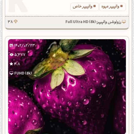
والپیپر میوه
والپیپر خاص
رزولوشن والپیپر: Full Ultra HD (8k)
38
1402/02/23
5,377
4.8
FUHD (8k)