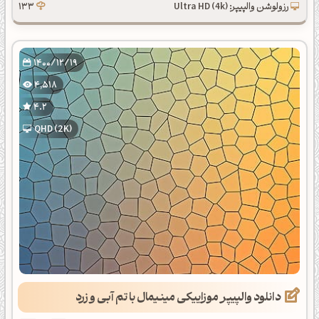
رزولوشن والپیپر: Ultra HD (4k)
133
1400/12/19
4,518
4.2
QHD (2K)
دانلود والپیپر موزاییکی مینیمال با تم آبی و زرد