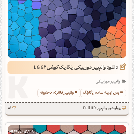
دانلود والپیپر موزاییکی رنگارنگ گوشی LG G6
والپیپر موزاییکی
پس زمینه ساده رنگارنگ
والپیپر فانتزی دخترونه
رزولوشن والپیپر: Full HD
81
1400/12/28