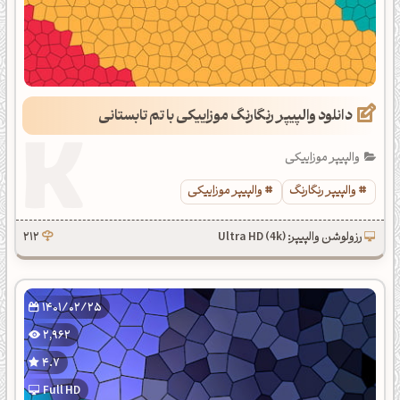
دانلود والپیپر رنگارنگ موزاییکی با تم تابستانی
والپیپر موزاییکی
والپیپر رنگارنگ
والپیپر موزاییکی
رزولوشن والپیپر: Ultra HD (4k)
212
1401/02/25
2,962
4.7
Full HD