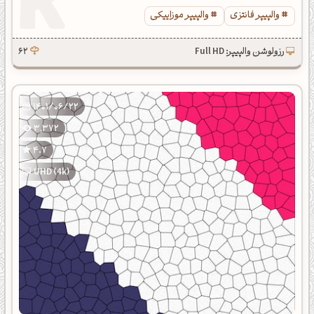
والپیپر فانتزی
والپیپر موزاییکی
رزولوشن والپیپر: Full HD
62
1401/06/22
3,372
4.7
UHD (4k)