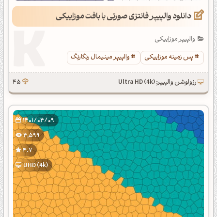
دانلود والپیپر فانتزی صورتی با بافت موزاییکی
والپیپر موزاییکی
پس زمینه موزاییکی
والپیپر مینیمال رنگارنگ
رزولوشن والپیپر: Ultra HD (4k)
45
1401/04/09
4,599
4.7
UHD (4k)