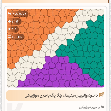
1401/11/09
2,193
4.8
Full HD
دانلود والپیپر مینیمال رنگارنگ با طرح موزاییکی
والپیپر موزاییکی