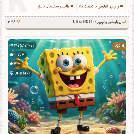
والپیپر کارتونی با کیفیت بالا
والپیپر مینیمال بامزه
رزولوشن والپیپر: Ultra HD (4k)
338
1405/02/01
2,704
4.5
UHD (4k)