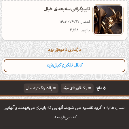
تایپوگرافی سه‌بعدی خیال
انتشار: 1403/04/17
بازدید: 2,168
بارگذاری ناموفق بود
کانال تلگرام کپل‌آرت
داغ:
رنگ قهوه‌ای موکا
پالت رنگ ترند سال
دانلود والپیپر مذهبی
تایپوگرافی شعر مولانا
انسان ها به 10 گروه تقسیم می شوند. آنهایی كه باینری می‌فهمند و آنهایی
كه نمی‌فهمند.