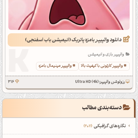
دانلود والپیپر بامزه پاتریک (انیمیشن باب اسفنجی)
والپیپر بازی و انیمیشن
والپیپر کارتونی با کیفیت بالا
والپیپر مینیمال بامزه
رزولوشن والپیپر: Ultra HD (4k)
316
دسته‌بندی مطالب
نگاره‌های گرافیکی
207