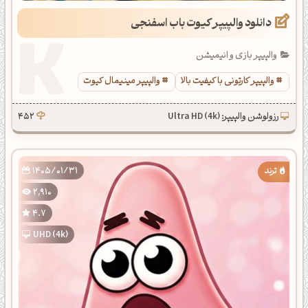
دانلود والپیپر کیوت باب اسفنجی
والپیپر بازی و انیمیشن
والپیپر کارتونی با کیفیت بالا
والپیپر مینیمال کیوت
رزولوشن والپیپر: Ultra HD (4k)
452
1405/01/31
2,910
4.7
UHD (4k)