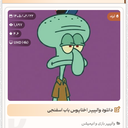
1405/02/22
1,897
4.6
UHD (4k)
دانلود والپیپر اختاپوس باب اسفنجی
والپیپر بازی و انیمیشن