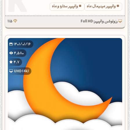
والپیپر مینیمال ماه
والپیپر ستاره و ماه
رزولوشن والپیپر: Full HD
115
1401/01/16
4,580
4.7
UHD (4k)