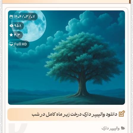
1404/03/07
958
4.3
Full HD
دانلود والپیپر دارک درخت زیر ماه کامل در شب
والپیپر دارک