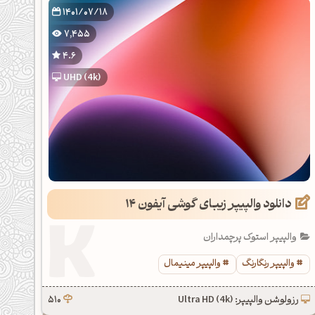
1401/07/18
7,455
4.6
UHD (4k)
دانلود والپیپر زیبای گوشی آیفون 14
والپیپر استوک پرچمداران
والپیپر رنگارنگ
والپیپر مینیمال
رزولوشن والپیپر: Ultra HD (4k)
510