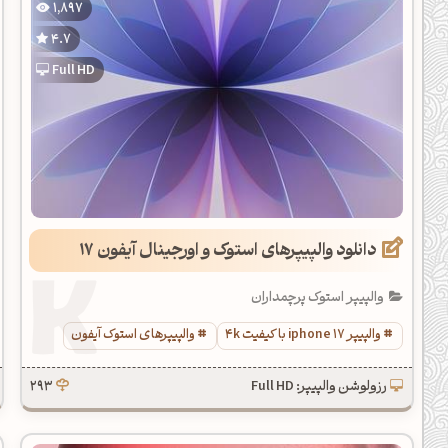
1,897
یل کدهای رنگ
4.7
تن رنگ مکمل
Full HD
ده تمام ابزارها
دانلود والپیپرهای استوک و اورجینال آیفون 17
والپیپر استوک پرچمداران
والپیپر iphone 17 با کیفیت 4k
والپیپرهای استوک آیفون
رزولوشن والپیپر: Full HD
293