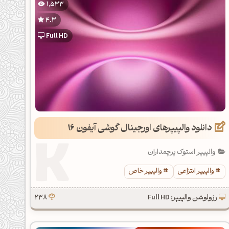
1,533
4.3
Full HD
دانلود والپیپرهای اورجینال گوشی آیفون 16
والپیپر استوک پرچمداران
والپیپر انتزاعی
والپیپر خاص
رزولوشن والپیپر: Full HD
238