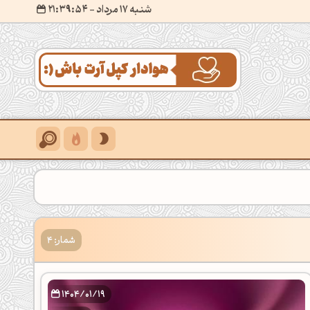
شنبه 17 مرداد
- ۲۱:۳۹:۵۶
شمار: 4
1404/01/19