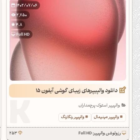
1402/07/06
2,750
4.8
Full HD
دانلود والپیپرهای زیبای گوشی آیفون 15
والپیپر استوک پرچمداران
والپیپر مینیمال
والپیپر رنگارنگ
رزولوشن والپیپر: Full HD
253