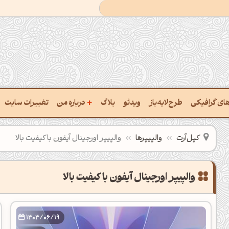
+
رهای گرافیکی
طرح‌لایه‌باز
ویدئو
بلاگ
درباره من
تغییرات سایت
ت پالت از تصویر
درباره‌من
کپل‌آرت
والپیپرها
والپیپر اورجینال آیفون با کیفیت بالا
ب رنگ‌ها باهم
سفارش پروژه
 نام رنگ با کد Hex
تماس با ‌من
خراج کد رنگ از عکس
سوالات متداول‌‌
ت پالت رنگ با هوش‌مصنوعی
1404/06/19