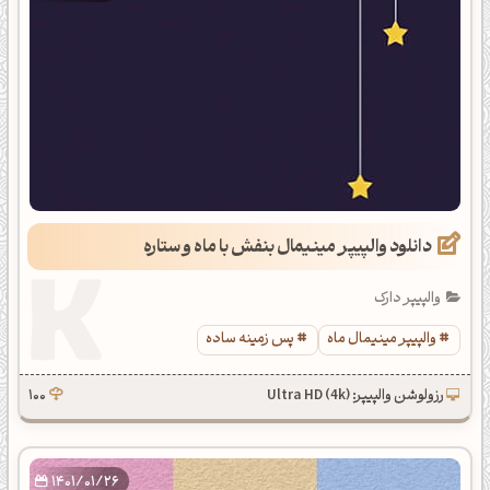
دانلود والپیپر مینیمال بنفش با ماه و ستاره
والپیپر دارک
والپیپر مینیمال ماه
پس زمینه ساده
رزولوشن والپیپر: Ultra HD (4k)
100
1401/01/26