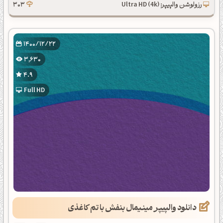
رزولوشن والپیپر: Ultra HD (4k)
303
1400/12/22
3,630
4.9
Full HD
دانلود والپیپر مینیمال بنفش با تم کاغذی