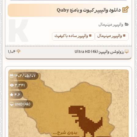
دانلود والپیپر کیوت و بامزه Quby
والپیپر مینیمال
والپیپر مینیمال
والپیپر ساده با کیفیت
رزولوشن والپیپر: Ultra HD (4k)
1,104
1402/05/07
3,341
4.6
UHD (4k)