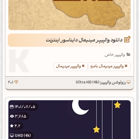
دانلود والپیپر مینیمال دایناسور اینترنت
والپیپر خاص
والپیپر مینیمال بامزه
والپیپر مینیمال
رزولوشن والپیپر: Ultra HD (4k)
201
1401/07/05
3,785
4.2
UHD (4k)