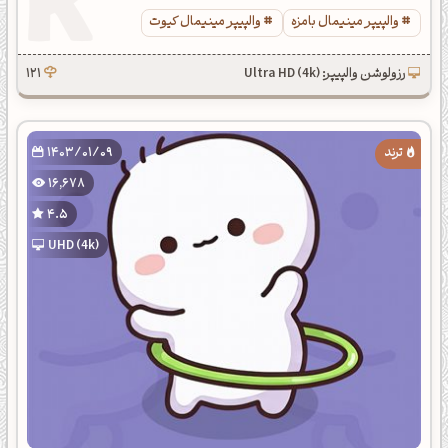
والپیپر مینیمال بامزه
والپیپر مینیمال کیوت
رزولوشن والپیپر: Ultra HD (4k)
121
1403/01/09
16,678
4.5
UHD (4k)