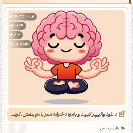
1403/12/04
1,934
4.3
UHD (4k)
دانلود والپیپر کیوت و بامزه دخترانه مغز با تم بنفش، کرمی و صورتی
والپیپر خاص