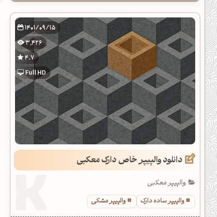
1401/09/15
3,426
4.7
Full HD
دانلود والپیپر خاص دارک معکبی
والپیپر معکبی
والپیپر ساده دارک
والپیپر مشکی