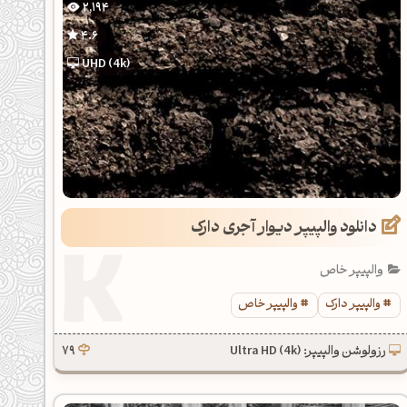
2,194
4.6
UHD (4k)
دانلود والپیپر دیوار آجری دارک
والپیپر خاص
والپیپر دارک
والپیپر خاص
رزولوشن والپیپر: Ultra HD (4k)
79