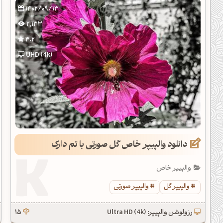
1402/09/13
2,133
4.2
UHD (4k)
دانلود والپیپر خاص گل صورتی با تم دارک
والپیپر خاص
والپیپر گل
والپیپر صورتی
رزولوشن والپیپر: Ultra HD (4k)
15