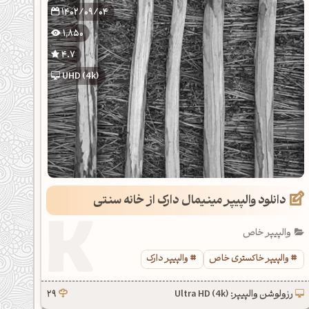
1402/09/04
1,850
4.7
UHD (4k)
دانلود والپیپر مینیمال دارک از خانه سنتی
والپیپر خاص
والپیپر خاکستری خاص
والپیپر دارک
رزولوشن والپیپر: Ultra HD (4k)
29