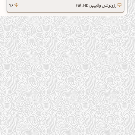
رزولوشن والپیپر: Full HD
76