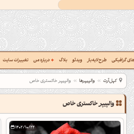
+
رهای گرافیکی
طرح‌لایه‌باز
ویدئو
بلاگ
درباره من
تغییرات سایت
ت پالت از تصویر
درباره‌من
کپل‌آرت
والپیپرها
والپیپر خاکستری خاص
ب رنگ‌ها باهم
سفارش پروژه
 نام رنگ با کد Hex
تماس با ‌من
خراج کد رنگ از عکس
سوالات متداول‌‌
ت پالت رنگ با هوش‌مصنوعی
1402/10/22