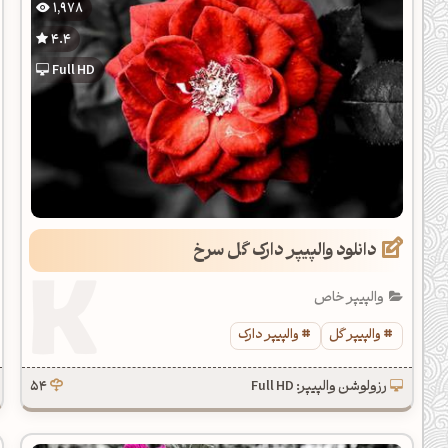
1,978
یل کدهای رنگ
4.4
تن رنگ مکمل
Full HD
ده تمام ابزارها
دانلود والپیپر دارک گل سرخ
والپیپر خاص
والپیپر گل
والپیپر دارک
رزولوشن والپیپر: Full HD
54